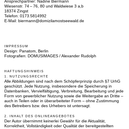
Ansprechpartner: Nadine Biermann
Wiesenstr. 74 – 76, 80 und Waldwiese 3 a,b
18374 Zingst
Telefon: 0173.5814992
E-Mail: biermann@domizilamostseewald.de
IMPRESSUM
Design:
Panatom, Berlin
Fotografien:
DOMUSIMAGES / Alexander Rudolph
HAFTUNGSHINWEIS
1. NUTZUNGSRECHTE
Alle Abbildungen sind nach dem Schöpferprinzip durch §7 UrhG
geschützt. Jede Nutzung, insbesondere die Speicherung in
Datenbanken, Vervielfältigung, Verbreitung, Bearbeitung und jede
Form von gewerblicher Nutzung sowie die Weitergabe an Dritte –
auch in Teilen oder in überarbeiteter Form – ohne Zustimmung
des Betreibers bzw. des Urhebers ist untersagt.
2. INHALT DES ONLINEANGEBOTES
Der Autor übernimmt keinerlei Gewähr für die Aktualität,
Korrektheit, Vollständigkeit oder Qualität der bereitgestellten