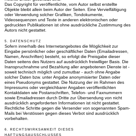
Das Copyright für veröffentlichte, vom Autor selbst erstellte
Objekte bleibt allein beim Autor der Seiten. Eine Vervielfältigung
oder Verwendung solcher Grafiken, Tondokumente,
Videosequenzen und Texte in anderen elektronischen oder
gedruckten Publikationen ist ohne ausdrückliche Zustimmung des
Autors nicht gestattet.
5. DATENSCHUTZ
Sofern innerhalb des Internetangebotes die Möglichkeit zur
Eingabe persönlicher oder geschäftlicher Daten (Emailadressen,
Namen, Anschriften) besteht, so erfolgt die Preisgabe dieser
Daten seitens des Nutzers auf ausdrücklich freiwilliger Basis. Die
Inanspruchnahme und Bezahlung aller angebotenen Dienste ist -
soweit technisch möglich und zumutbar - auch ohne Angabe
solcher Daten bzw. unter Angabe anonymisierter Daten oder
eines Pseudonyms gestattet. Die Nutzung der im Rahmen des
Impressums oder vergleichbarer Angaben veröffentlichten
Kontaktdaten wie Postanschriften, Telefon- und Faxnummern
sowie Emailadressen durch Dritte zur Übersendung von nicht
ausdrücklich angeforderten Informationen ist nicht gestattet.
Rechtliche Schritte gegen die Versender von sogenannten Spam-
Mails bei Verstössen gegen dieses Verbot sind ausdrücklich
vorbehalten.
6. RECHTSWIRKSAMKEIT DIESES
HAFTUNGSAUSSCHLUSSES