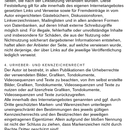
Seiten, die nach der Linksetzung verändert wurden. Diese
Feststellung gilt für alle innerhalb des eigenen Internetangebotes
gesetzten Links und Verweise sowie für Fremdeinträge in vom
Autor eingerichteten Gästebüchern, Diskussionsforen,
Linkverzeichnissen, Mailinglisten und in allen anderen Formen
von Datenbanken, auf deren Inhalt externe Schreibzugriffe
möglich sind. Für illegale, fehlerhafte oder unvollständige Inhalte
und insbesondere für Schäden, die aus der Nutzung oder
Nichtnutzung solcherart dargebotener Informationen entstehen,
haftet allein der Anbieter der Seite, auf welche verwiesen wurde,
nicht derjenige, der über Links auf die jeweilige Veröffentlichung
lediglich verweist.
4. URHEBER- UND KENNZEICHENRECHT
Der Autor ist bestrebt, in allen Publikationen die Urheberrechte
der verwendeten Bilder, Grafiken, Tondokumente,
Videosequenzen und Texte zu beachten, von ihm selbst erstellte
Bilder, Grafiken, Tondokumente, Videosequenzen und Texte zu
nutzen oder auf lizenzfreie Grafiken, Tondokumente,
Videosequenzen und Texte zurückzugreifen.
Alle innerhalb des Internetangebotes genannten und ggf. durch
Dritte geschützten Marken- und Warenzeichen unterliegen
uneingeschränkt den Bestimmungen des jeweils gültigen
Kennzeichenrechts und den Besitzrechten der jeweiligen
eingetragenen Eigentümer. Allein aufgrund der bloßen Nennung
ist nicht der Schluss zu ziehen, dass Markenzeichen nicht durch
Rechte Dritter geschützt sind!