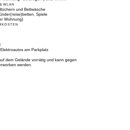
s
WLAN
ndtüchern und Bettwäsche
inder(reise)betten, Spiele
eder Wohnung)
MKOSTEN
E
 Elektroautos am Parkplatz
 auf dem Gelände vorrätig und kann gegen
 erworben werden.